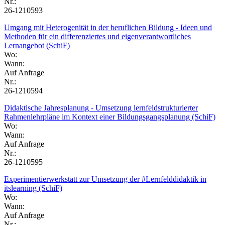
Nr.:
26-1210593
Umgang mit Heterogenität in der beruflichen Bildung - Ideen und
Methoden für ein differenziertes und eigenverantwortliches
Lernangebot (SchiF)
Wo:
Wann:
Auf Anfrage
Nr.:
26-1210594
Didaktische Jahresplanung - Umsetzung lernfeldstrukturierter
Rahmenlehrpläne im Kontext einer Bildungsgangsplanung (SchiF)
Wo:
Wann:
Auf Anfrage
Nr.:
26-1210595
Experimentierwerkstatt zur Umsetzung der #Lernfelddidaktik in
itslearning (SchiF)
Wo:
Wann:
Auf Anfrage
Nr.: