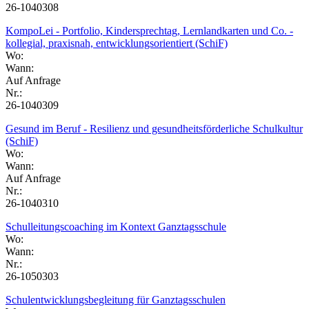
26-1040308
KompoLei - Portfolio, Kindersprechtag, Lernlandkarten und Co. -
kollegial, praxisnah, entwicklungsorientiert (SchiF)
Wo:
Wann:
Auf Anfrage
Nr.:
26-1040309
Gesund im Beruf - Resilienz und gesundheitsförderliche Schulkultur
(SchiF)
Wo:
Wann:
Auf Anfrage
Nr.:
26-1040310
Schulleitungscoaching im Kontext Ganztagsschule
Wo:
Wann:
Nr.:
26-1050303
Schulentwicklungsbegleitung für Ganztagsschulen