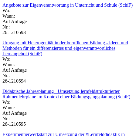
Angebote zur Eigenverantwortung in Unterricht und Schule (SchiF)
Wo:
Wann:
Auf Anfrage
Nr.:
26-1210593
Umgang mit Heterogenität in der beruflichen Bildung - Ideen und
Methoden für ein differenziertes und eigenverantwortliches
Lernangebot (SchiF)
Wo:
Wann:
Auf Anfrage
Nr.:
26-1210594
Didaktische Jahresplanung - Umsetzung lernfeldstrukturierter
Rahmenlehrpläne im Kontext einer Bildungsgangsplanung (SchiF)
Wo:
Wann:
Auf Anfrage
Nr.:
26-1210595
Experimentierwerkstatt zur Umsetzung der #Lernfelddidaktik in