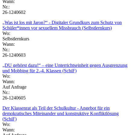
Wann:
Nr.:
26-1240602
„Was ist los mit Jaron?“ - Digitaler Grundkurs zum Schutz von
Schüler*innen vor sexuellem Missbrauch (Selbstlernkurs)
Wo:
Selbstlernkurs
Wann:
Nr.:
26-1240603
„DU gehörst dazu!“ – eine Unterrichtseinheit gegen Ausgrenzung
und Mobbing für 2.-4. Klassen (SchiF)
Wo:
Wann:
Auf Anfrage
Nr.:
26-1240605
Der Klassenrat als Teil der Schulkultur - Angebot für ein
demokratisches Miteinander und konstruktive Konfliktlösung
(SchiF)
Wo:
Wann: