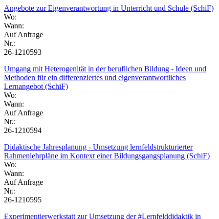
Angebote zur Eigenverantwortung in Unterricht und Schule (SchiF)
Wo:
Wann:
Auf Anfrage
Nr.:
26-1210593
Umgang mit Heterogenität in der beruflichen Bildung - Ideen und
Methoden für ein differenziertes und eigenverantwortliches
Lernangebot (SchiF)
Wo:
Wann:
Auf Anfrage
Nr.:
26-1210594
Didaktische Jahresplanung - Umsetzung lernfeldstrukturierter
Rahmenlehrpläne im Kontext einer Bildungsgangsplanung (SchiF)
Wo:
Wann:
Auf Anfrage
Nr.:
26-1210595
Experimentierwerkstatt zur Umsetzung der #Lernfelddidaktik in