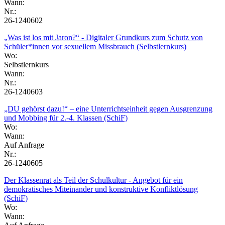
Wann:
Nr.:
26-1240602
„Was ist los mit Jaron?“ - Digitaler Grundkurs zum Schutz von
Schüler*innen vor sexuellem Missbrauch (Selbstlernkurs)
Wo:
Selbstlernkurs
Wann:
Nr.:
26-1240603
„DU gehörst dazu!“ – eine Unterrichtseinheit gegen Ausgrenzung
und Mobbing für 2.-4. Klassen (SchiF)
Wo:
Wann:
Auf Anfrage
Nr.:
26-1240605
Der Klassenrat als Teil der Schulkultur - Angebot für ein
demokratisches Miteinander und konstruktive Konfliktlösung
(SchiF)
Wo:
Wann: