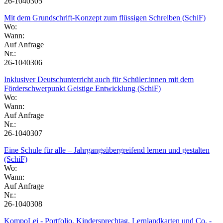
26-1040305
Mit dem Grundschrift-Konzept zum flüssigen Schreiben (SchiF)
Wo:
Wann:
Auf Anfrage
Nr.:
26-1040306
Inklusiver Deutschunterricht auch für Schüler:innen mit dem
Förderschwerpunkt Geistige Entwicklung (SchiF)
Wo:
Wann:
Auf Anfrage
Nr.:
26-1040307
Eine Schule für alle – Jahrgangsübergreifend lernen und gestalten
(SchiF)
Wo:
Wann:
Auf Anfrage
Nr.:
26-1040308
KompoLei - Portfolio, Kindersprechtag, Lernlandkarten und Co. -