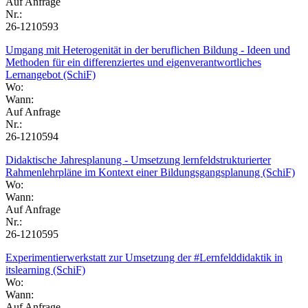
Auf Anfrage
Nr.:
26-1210593
Umgang mit Heterogenität in der beruflichen Bildung - Ideen und
Methoden für ein differenziertes und eigenverantwortliches
Lernangebot (SchiF)
Wo:
Wann:
Auf Anfrage
Nr.:
26-1210594
Didaktische Jahresplanung - Umsetzung lernfeldstrukturierter
Rahmenlehrpläne im Kontext einer Bildungsgangsplanung (SchiF)
Wo:
Wann:
Auf Anfrage
Nr.:
26-1210595
Experimentierwerkstatt zur Umsetzung der #Lernfelddidaktik in
itslearning (SchiF)
Wo:
Wann:
Auf Anfrage