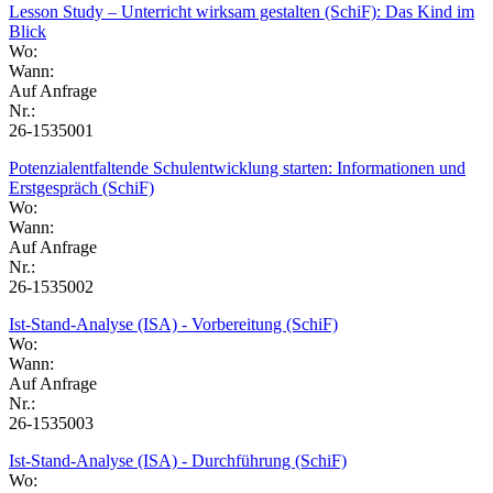
Lesson Study – Unterricht wirksam gestalten (SchiF): Das Kind im
Blick
Wo:
Wann:
Auf Anfrage
Nr.:
26-1535001
Potenzialentfaltende Schulentwicklung starten: Informationen und
Erstgespräch (SchiF)
Wo:
Wann:
Auf Anfrage
Nr.:
26-1535002
Ist-Stand-Analyse (ISA) - Vorbereitung (SchiF)
Wo:
Wann:
Auf Anfrage
Nr.:
26-1535003
Ist-Stand-Analyse (ISA) - Durchführung (SchiF)
Wo: