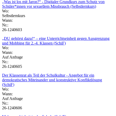
„Was ist los mit Jaron?“ - Digitaler Grundkurs zum Schutz von
Schüler*innen vor sexuellem Missbrauch (Selbstlernkurs)
Wo:
Selbstlernkurs
Wann:
Nr.:
26-1240603
„DU gehörst dazu!“ – eine Unterrichtseinheit gegen Ausgrenzung
und Mobbing für 2.-4. Klassen (SchiF)
Wo:
Wann:
Auf Anfrage
Nr.:
26-1240605
Der Klassenrat als Teil der Schulkultur - Angebot für ein
demokratisches Miteinander und konstruktive Konfliktlösung
(SchiF)
Wo:
Wann:
Auf Anfrage
Nr.:
26-1240606