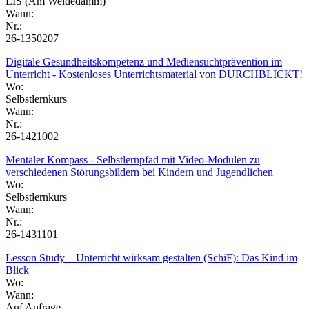
LIS (Am Weidedamm)
Wann:
Nr.:
26-1350207
Digitale Gesundheitskompetenz und Mediensuchtprävention im
Unterricht - Kostenloses Unterrichtsmaterial von DURCHBLICKT!
Wo:
Selbstlernkurs
Wann:
Nr.:
26-1421002
Mentaler Kompass - Selbstlernpfad mit Video-Modulen zu
verschiedenen Störungsbildern bei Kindern und Jugendlichen
Wo:
Selbstlernkurs
Wann:
Nr.:
26-1431101
Lesson Study – Unterricht wirksam gestalten (SchiF): Das Kind im
Blick
Wo:
Wann:
Auf Anfrage