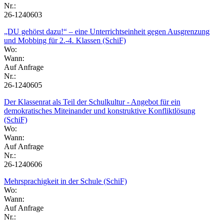
Nr.:
26-1240603
„DU gehörst dazu!“ – eine Unterrichtseinheit gegen Ausgrenzung
und Mobbing für 2.-4. Klassen (SchiF)
Wo:
Wann:
Auf Anfrage
Nr.:
26-1240605
Der Klassenrat als Teil der Schulkultur - Angebot für ein
demokratisches Miteinander und konstruktive Konfliktlösung
(SchiF)
Wo:
Wann:
Auf Anfrage
Nr.:
26-1240606
Mehrsprachigkeit in der Schule (SchiF)
Wo:
Wann:
Auf Anfrage
Nr.: