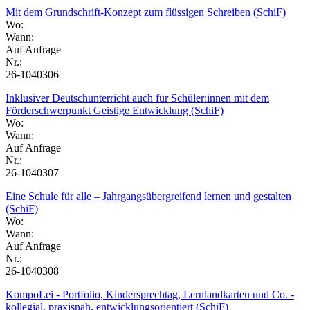
Mit dem Grundschrift-Konzept zum flüssigen Schreiben (SchiF)
Wo:
Wann:
Auf Anfrage
Nr.:
26-1040306
Inklusiver Deutschunterricht auch für Schüler:innen mit dem
Förderschwerpunkt Geistige Entwicklung (SchiF)
Wo:
Wann:
Auf Anfrage
Nr.:
26-1040307
Eine Schule für alle – Jahrgangsübergreifend lernen und gestalten
(SchiF)
Wo:
Wann:
Auf Anfrage
Nr.:
26-1040308
KompoLei - Portfolio, Kindersprechtag, Lernlandkarten und Co. -
kollegial, praxisnah, entwicklungsorientiert (SchiF)