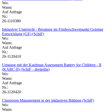
Wo:
Wann:
Auf Anfrage
Nr.:
26-1110380
Inklusiver Unterricht - Beratung im Förderschwerpunkt Geistige
Entwicklung (GE) (SchiF)
Wo:
Wann:
Auf Anfrage
Nr.:
26-1120410
Umgang mit der Kaufman Assessment Battery for Children - II
(KABC-II) (SchiF - dreiteilig)
Wo:
Wann:
Auf Anfrage
Nr.:
26-1120420
Classroom Management in der inklusiven Bildung (SchiF)
Wo:
Wann: