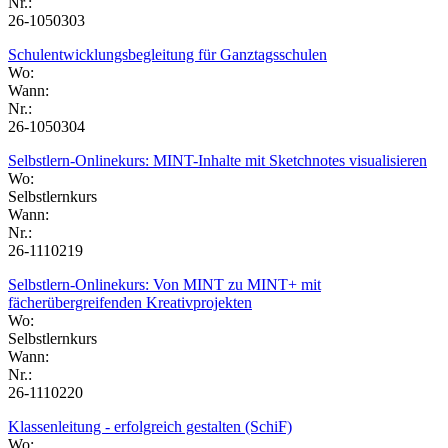
Nr.:
26-1050303
Schulentwicklungsbegleitung für Ganztagsschulen
Wo:
Wann:
Nr.:
26-1050304
Selbstlern-Onlinekurs: MINT-Inhalte mit Sketchnotes visualisieren
Wo:
Selbstlernkurs
Wann:
Nr.:
26-1110219
Selbstlern-Onlinekurs: Von MINT zu MINT+ mit
fächerübergreifenden Kreativprojekten
Wo:
Selbstlernkurs
Wann:
Nr.:
26-1110220
Klassenleitung - erfolgreich gestalten (SchiF)
Wo: