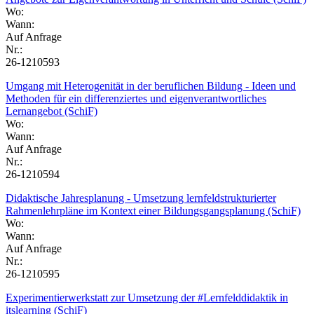
Wo:
Wann:
Auf Anfrage
Nr.:
26-1210593
Umgang mit Heterogenität in der beruflichen Bildung - Ideen und
Methoden für ein differenziertes und eigenverantwortliches
Lernangebot (SchiF)
Wo:
Wann:
Auf Anfrage
Nr.:
26-1210594
Didaktische Jahresplanung - Umsetzung lernfeldstrukturierter
Rahmenlehrpläne im Kontext einer Bildungsgangsplanung (SchiF)
Wo:
Wann:
Auf Anfrage
Nr.:
26-1210595
Experimentierwerkstatt zur Umsetzung der #Lernfelddidaktik in
itslearning (SchiF)