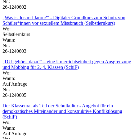
Nr.:
26-1240602
„Was ist los mit Jaron?“ - Digitaler Grundkurs zum Schutz von
Schüler*innen vor sexuellem Missbrauch (Selbstlernkurs)
Wo:
Selbstlernkurs
Wann:
Nr.:
26-1240603
„DU gehörst dazu!“ – eine Unterrichtseinheit gegen Ausgrenzung
und Mobbing für 2.-4. Klassen (SchiF)
Wo:
Wann:
Auf Anfrage
Nr.:
26-1240605
Der Klassenrat als Teil der Schulkultur - Angebot für ein
demokratisches Miteinander und konstruktive Konfliktlösung
(SchiF)
Wo:
Wann:
Auf Anfrage