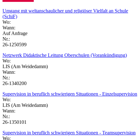
Umgang mit weltanschaulicher und religiöser Vielfalt an Schule
(SchiF)
Wo:
Wann:
Auf Anfrage
Nr.:
26-1250599
Netzwerk Didaktische Leitung Oberschulen (Vorankündigung)
Wo:
LIS (Am Weidedamm)
Wann:
Nr.:
26-1340200
Supervision in beruflich schwierigen Situationen - Einzelsupervision
Wo:
LIS (Am Weidedamm)
Wann:
Nr.:
26-1350101
Supervision in beruflich schwierigen Situationen - Teamsupervision
Wo: