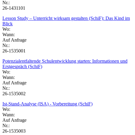
Nr.:
26-1431101
Lesson Study – Unterricht wirksam gestalten (SchiF): Das Kind im
Blick
Wo:
Wann:
Auf Anfrage
Nr.:
26-1535001
Potenzialentfaltende Schulentwicklung starten: Informationen und
Erstgespräch (SchiF)
Wo:
Wann:
Auf Anfrage
Nr.:
26-1535002
Ist-Stand-Analyse (ISA) - Vorbereitung (SchiF)
Wo:
Wann:
Auf Anfrage
Nr.:
26-1535003