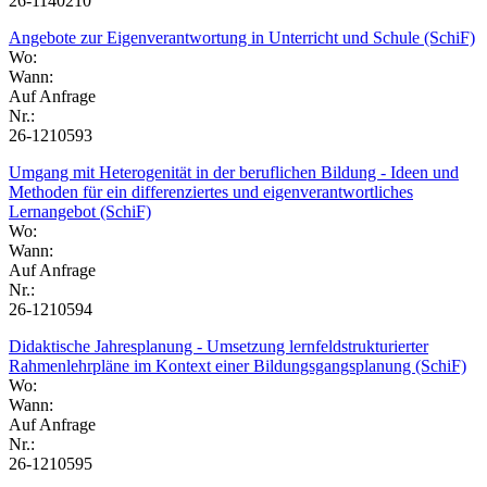
26-1140210
Angebote zur Eigenverantwortung in Unterricht und Schule (SchiF)
Wo:
Wann:
Auf Anfrage
Nr.:
26-1210593
Umgang mit Heterogenität in der beruflichen Bildung - Ideen und
Methoden für ein differenziertes und eigenverantwortliches
Lernangebot (SchiF)
Wo:
Wann:
Auf Anfrage
Nr.:
26-1210594
Didaktische Jahresplanung - Umsetzung lernfeldstrukturierter
Rahmenlehrpläne im Kontext einer Bildungsgangsplanung (SchiF)
Wo:
Wann:
Auf Anfrage
Nr.:
26-1210595