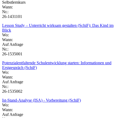
Selbstlernkurs
Wann:
Nr.:
26-1431101
Lesson Study – Unterricht wirksam gestalten (SchiF): Das Kind im
Blick
Wo:
Wann:
Auf Anfrage
Nr.:
26-1535001
Potenzialentfaltende Schulentwicklung starten: Informationen und
Erstgespräch (SchiF)
Wo:
Wann:
Auf Anfrage
Nr.:
26-1535002
Ist-Stand-Analyse (ISA) - Vorbereitung (SchiF)
Wo:
Wann:
Auf Anfrage