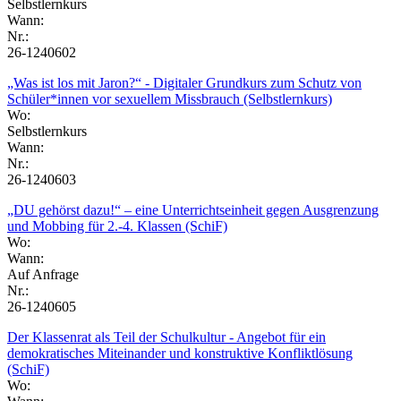
Selbstlernkurs
Wann:
Nr.:
26-1240602
„Was ist los mit Jaron?“ - Digitaler Grundkurs zum Schutz von
Schüler*innen vor sexuellem Missbrauch (Selbstlernkurs)
Wo:
Selbstlernkurs
Wann:
Nr.:
26-1240603
„DU gehörst dazu!“ – eine Unterrichtseinheit gegen Ausgrenzung
und Mobbing für 2.-4. Klassen (SchiF)
Wo:
Wann:
Auf Anfrage
Nr.:
26-1240605
Der Klassenrat als Teil der Schulkultur - Angebot für ein
demokratisches Miteinander und konstruktive Konfliktlösung
(SchiF)
Wo: