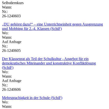
Selbstlernkurs
Wann:
Nr.:
26-1240603
„DU gehörst dazu!“ – eine Unterrichtseinheit gegen Ausgrenzung
und Mobbing für 2.-4. Klassen (SchiF)
Wo:
Wann:
Auf Anfrage
Nr.:
26-1240605
Der Klassenrat als Teil der Schulkultur - Angebot für ein
demokratisches Miteinander und konstruktive Konfliktlösung
(SchiF)
Wo:
Wann:
Auf Anfrage
Nr.:
26-1240606
Mehrsprachigkeit in der Schule (SchiF)
Wo:
Wann: