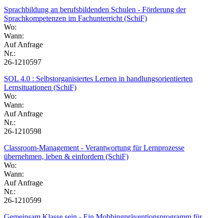
Sprachbildung an berufsbildenden Schulen - Förderung der
Sprachkompetenzen im Fachunterricht (SchiF)
Wo:
Wann:
Auf Anfrage
Nr.:
26-1210597
SOL 4.0 : Selbstorganisiertes Lernen in handlungsorientierten
Lernsituationen (SchiF)
Wo:
Wann:
Auf Anfrage
Nr.:
26-1210598
Classroom-Management - Verantwortung für Lernprozesse
übernehmen, leben & einfordern (SchiF)
Wo:
Wann:
Auf Anfrage
Nr.:
26-1210599
Gemeinsam Klasse sein - Ein Mobbingpräventionsprogramm für