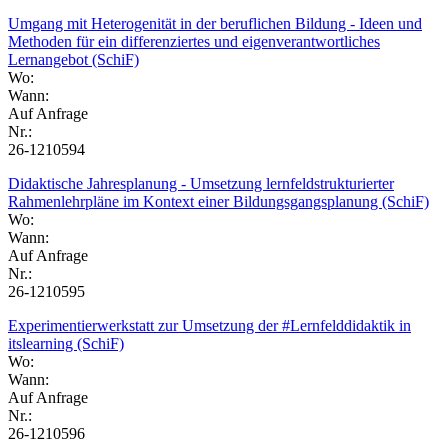
Umgang mit Heterogenität in der beruflichen Bildung - Ideen und
Methoden für ein differenziertes und eigenverantwortliches
Lernangebot (SchiF)
Wo:
Wann:
Auf Anfrage
Nr.:
26-1210594
Didaktische Jahresplanung - Umsetzung lernfeldstrukturierter
Rahmenlehrpläne im Kontext einer Bildungsgangsplanung (SchiF)
Wo:
Wann:
Auf Anfrage
Nr.:
26-1210595
Experimentierwerkstatt zur Umsetzung der #Lernfelddidaktik in
itslearning (SchiF)
Wo:
Wann:
Auf Anfrage
Nr.:
26-1210596