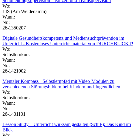
Schulleitungssupervision – Einzel- und Teamsupervision
Wo:
LIS (Am Weidedamm)
Wann:
Nr.:
26-1350207
Digitale Gesundheitskompetenz und Mediensuchtprävention im
Unterricht - Kostenloses Unterrichtsmaterial von DURCHBLICKT!
Wo:
Selbstlernkurs
Wann:
Nr.:
26-1421002
Mentaler Kompass - Selbstlernpfad mit Video-Modulen zu
verschiedenen Störungsbildern bei Kindern und Jugendlichen
Wo:
Selbstlernkurs
Wann:
Nr.:
26-1431101
Lesson Study – Unterricht wirksam gestalten (SchiF): Das Kind im
Blick
Wo: