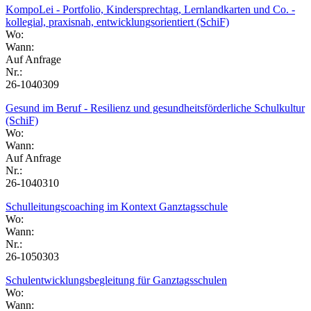
KompoLei - Portfolio, Kindersprechtag, Lernlandkarten und Co. -
kollegial, praxisnah, entwicklungsorientiert (SchiF)
Wo:
Wann:
Auf Anfrage
Nr.:
26-1040309
Gesund im Beruf - Resilienz und gesundheitsförderliche Schulkultur
(SchiF)
Wo:
Wann:
Auf Anfrage
Nr.:
26-1040310
Schulleitungscoaching im Kontext Ganztagsschule
Wo:
Wann:
Nr.:
26-1050303
Schulentwicklungsbegleitung für Ganztagsschulen
Wo:
Wann: