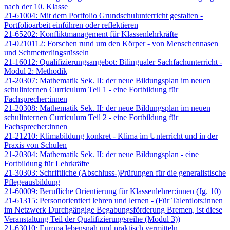
nach der 10. Klasse
21-61004: Mit dem Portfolio Grundschulunterricht gestalten -
Portfolioarbeit einführen oder reflektieren
21-65202: Konfliktmanagement für Klassenlehrkräfte
21-0210112: Forschen rund um den Körper - von Menschennasen
und Schmetterlingsrüsseln
21-16012: Qualifizierungsangebot: Bilingualer Sachfachunterricht -
Modul 2: Methodik
21-20307: Mathematik Sek. II: der neue Bildungsplan im neuen
schulinternen Curriculum Teil 1 - eine Fortbildung für
Fachsprecher:innen
21-20308: Mathematik Sek. II: der neue Bildungsplan im neuen
schulinternen Curriculum Teil 2 - eine Fortbildung für
Fachsprecher:innen
21-21210: Klimabildung konkret - Klima im Unterricht und in der
Praxis von Schulen
21-20304: Mathematik Sek. II: der neue Bildungsplan - eine
Fortbildung für Lehrkräfte
21-30303: Schriftliche (Abschluss-)Prüfungen für die generalistische
Pflegeausbildung
21-60009: Berufliche Orientierung für Klassenlehrer:innen (Jg. 10)
21-61315: Personorientiert lehren und lernen - (Für Talentlots:innen
im Netzwerk Durchgängige Begabungsförderung Bremen, ist diese
Veranstaltung Teil der Qualifizierungsreihe (Modul 3))
21-63010: Europa lebensnah und praktisch vermitteln