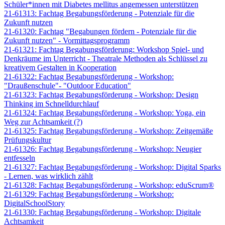
Schüler*innen mit Diabetes mellitus angemessen unterstützen
21-61313: Fachtag Begabungsförderung - Potenziale für die
Zukunft nutzen
21-61320: Fachtag "Begabungen fördern - Potenziale für die
Zukunft nutzen" - Vormittagsprogramm
21-61321: Fachtag Begabungsförderung: Workshop Spiel- und
Denkräume im Unterricht - Theatrale Methoden als Schlüssel zu
kreativem Gestalten in Kooperation
21-61322: Fachtag Begabungsförderung - Workshop:
"Draußenschule"- "Outdoor Education"
21-61323: Fachtag Begabungsförderung - Workshop: Design
Thinking im Schnelldurchlauf
21-61324: Fachtag Begabungsförderung - Workshop: Yoga, ein
Weg zur Achtsamkeit (?)
21-61325: Fachtag Begabungsförderung - Workshop: Zeitgemäße
Prüfungskultur
21-61326: Fachtag Begabungsförderung - Workshop: Neugier
entfesseln
21-61327: Fachtag Begabungsförderung - Workshop: Digital Sparks
- Lernen, was wirklich zählt
21-61328: Fachtag Begabungsförderung - Workshop: eduScrum®
21-61329: Fachtag Begabungsförderung - Workshop:
DigitalSchoolStory
21-61330: Fachtag Begabungsförderung - Workshop: Digitale
Achtsamkeit