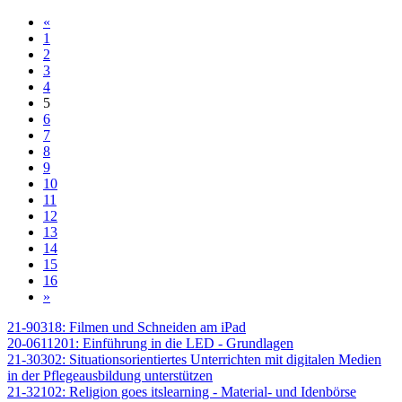
«
1
2
3
4
5
6
7
8
9
10
11
12
13
14
15
16
»
21-90318: Filmen und Schneiden am iPad
20-0611201: Einführung in die LED - Grundlagen
21-30302: Situationsorientiertes Unterrichten mit digitalen Medien
in der Pflegeausbildung unterstützen
21-32102: Religion goes itslearning - Material- und Idenbörse