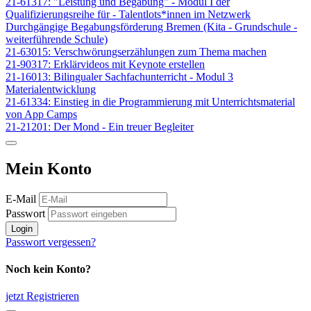
21-61317: "Leistung und Begabung" - Modul I der
Qualifizierungsreihe für - Talentlots*innen im Netzwerk
Durchgängige Begabungsförderung Bremen (Kita - Grundschule -
weiterführende Schule)
21-63015: Verschwörungserzählungen zum Thema machen
21-90317: Erklärvideos mit Keynote erstellen
21-16013: Bilingualer Sachfachunterricht - Modul 3
Materialentwicklung
21-61334: Einstieg in die Programmierung mit Unterrichtsmaterial
von App Camps
21-21201: Der Mond - Ein treuer Begleiter
Mein Konto
E-Mail
Passwort
Login
Passwort vergessen?
Noch kein Konto?
jetzt Registrieren