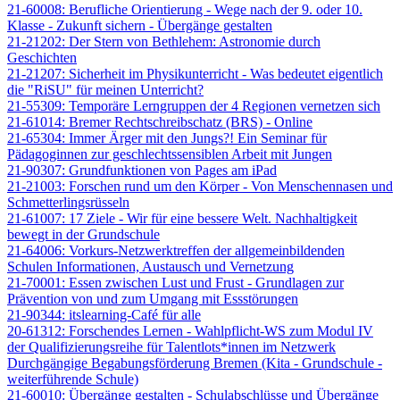
21-60008: Berufliche Orientierung - Wege nach der 9. oder 10.
Klasse - Zukunft sichern - Übergänge gestalten
21-21202: Der Stern von Bethlehem: Astronomie durch
Geschichten
21-21207: Sicherheit im Physikunterricht - Was bedeutet eigentlich
die "RiSU" für meinen Unterricht?
21-55309: Temporäre Lerngruppen der 4 Regionen vernetzen sich
21-61014: Bremer Rechtschreibschatz (BRS) - Online
21-65304: Immer Ärger mit den Jungs?! Ein Seminar für
Pädagoginnen zur geschlechtssensiblen Arbeit mit Jungen
21-90307: Grundfunktionen von Pages am iPad
21-21003: Forschen rund um den Körper - Von Menschennasen und
Schmetterlingsrüsseln
21-61007: 17 Ziele - Wir für eine bessere Welt. Nachhaltigkeit
bewegt in der Grundschule
21-64006: Vorkurs-Netzwerktreffen der allgemeinbildenden
Schulen Informationen, Austausch und Vernetzung
21-70001: Essen zwischen Lust und Frust - Grundlagen zur
Prävention von und zum Umgang mit Essstörungen
21-90344: itslearning-Café für alle
20-61312: Forschendes Lernen - Wahlpflicht-WS zum Modul IV
der Qualifizierungsreihe für Talentlots*innen im Netzwerk
Durchgängige Begabungsförderung Bremen (Kita - Grundschule -
weiterführende Schule)
21-60010: Übergänge gestalten - Schulabschlüsse und Übergänge