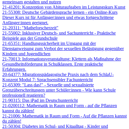
gemeinsam gestalten und nutzen
21-41201: Konzeption von Abituraufgaben im Leistungskurs Kunst
21-55308: Deutsche Gebärdensprache lernen - ein Online-Kurs
Dieser Kurs ist für Anfänger:innen und etwas fortgeschrittene
Anfänger:innen geeignet.
21-20311: "Matheforscherzeit"
21-55002: Inklusiver Deutsch- und Sachunterricht - Praktische
Beispiele aus der Grundschule
21-65351: Handlungssicherheit im Umgang mit der
Dienstanweisung zum Verbot der sexuellen Belästigung gegenüber
Kindern und Jugendlichen
21-70013: Informationsveranstaltung: Klettern als Maßnahme der
Gesundheitsförderung in Schulklassen. Erste praktische
Erfahrungen.
20-64377: Migrationspädagogische Praxis nach dem SchlaU-
Konzept Modul 7: Sprachsensibler Fachunterricht
21-65309: "Lass das!" - Sexuelle und sexualisierte
Grenzüberschreitungen unter Schüler:innen - Wie kann Schule
professionell reagieren?
21-90315: Das iPad im Deutschunterricht
21-0200112: Mathematik in Raum und Form - auf die Pflanzen
kannst du zählen!
21-21006: Mathematik in Raum und Form - Auf die Pflanzen kannst
du zählen!
21-50304: Diabetes im Schul- und Kitaalltag - Kinder und