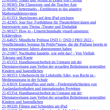
21-81006: Trauer und Verlust in Zeiten von Corona
21-90365: Die Classroom- und die Teacher App
21-90367: bettermarks - Einführung in das adaptive
Mathematiklernsystem
21-61353: Sketchnotes auf dem iPad zeichnen
21-42305: Jour fixe: Fortbildung für Theaterlehrer:innen und
Interessierte zum Thema -Theater und Digitalität
21-90327: How to - Unterrichtsinhalte visuell umsetzen:
Erklärvideos
21-64025: Mündliche Prüfung DSD I / DSD I PRO 2022 -
Verpflichtendes Seminar für Prüfer*innen, die die Prüfung bereits in
den vergangenen Jahren abgenommen haben
21-21007: Nachhaltig handeln, wie geht das? - Von Vielfalt,
Toleranz und Knete
21-65353: Handlungssicherheit im Umgang mit der
Dienstanweisung zum Verbot der sexuellen Belästigung gegenüber
Kindern und Jugendlichen
21-90353: Urheberrecht für Lehrkräfte Alles, was Recht ist -
Mediennutzung in der Schule
21-63019: ErasmusPlus und mehr - Fördermöglichkeiten von
Auslandaufenthalten und internationalen Projekten
21-65354: Handlungssicherheit im Umgang mit der
Dienstanweisung zum Verbot der sexuellen Belästigung gegenüber
Kindern und Jugendlichen
21-90320: Filmen und Schneiden am iPad