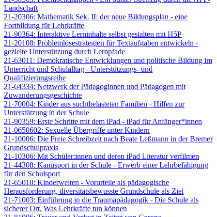
Landschaft
21-20306: Mathematik Sek. II: der neue Bildungsplan - eine
Fortbildung für Lehrkräfte
21-90364: Interaktive Lerninhalte selbst gestalten mit H5P
21-20108: Problemlösestrategien für Textaufgaben entwickeln -
gezielte Unterstützung durch Lernpfade
21-63011: Demokratische Entwicklungen und politische Bildung im
Unterricht und Schulalltag - Unterstützungs- und
Qualifizierungsreihe
21-64334: Netzwerk der Pädagoginnen und Pädagogen mit
Zuwanderungsgeschichte
21-70004: Kinder aus suchtbelasteten Familien - Hilfen zur
Unterstützung in der Schule
21-90359: Erste Schritte mit dem iPad - iPad für Anfänger*innen
21-0650602: Sexuelle Übergriffe unter Kindern
21-10006: Die Freie Schreibzeit nach Beate Leßmann in der Bremer
Grundschulpraxis
21-10306: Mit Schüler:innen und deren iPad Literatur verfilmen
21-44308: Kanusport in der Schule - Erwerb einer Lehrbefähigung
für den Schulsport
21-65010: Kinderwelten - Vorurteile als pädagogische
Herausforderung, diversitätsbewusste Grundschule als Ziel
21-71003: Einführung in die Traumapädagogik - Die Schule als
sicherer Ort. Was Lehrkräfte tun können