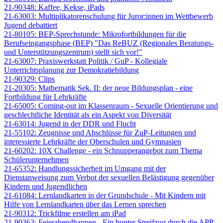
21-90348: Kaffee, Kekse, iPads
21-63003: Multiplikatorenschulung für Juror:innen im Wettbewerb
Jugend debattiert
21-80105: BEP-Sprechstunde: Mikrofortbildungen für die
Berufseingangsphase (BEP) "Das ReBUZ (Regionales Beratungs-
und Unterstützungszentrum) stellt sich vor!"
21-63007: Praxiswerkstatt Politik / GuP - Kollegiale
Unterrichtsplanung zur Demokratiebildung
21-90329: Clips
21-20305: Mathematik Sek. II: der neue Bildungsplan - eine
Fortbildung für Lehrkräfte
21-65005: Coming-out im Klassenraum - Sexuelle Orientierung und
geschlechtliche Identität als ein Aspekt von Diversität
21-63014: Jugend in der DDR und Flucht
21-55102: Zeugnisse und Abschlüsse für ZuP-Leitungen und
interessierte Lehrkräfte der Oberschulen und Gymnasien
21-60202: 10X Challenge - ein Schnupperangebot zum Thema
Schülerunternehmen
21-65352: Handlungssicherheit im Umgang mit der
Dienstanweisung zum Verbot der sexuellen Belästigung gegenüber
Kindern und Jugendlichen
21-61084: Lernlandkarten in der Grundschule - Mit Kindern mit
Hilfe von Lernlandkarten über das Lernen sprechen
21-90312: Trickfilme erstellen am iPad
21-90363: Feierabendhappen - Ein bunter Streifzug durch die APP-