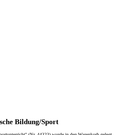
sche Bildung/Sport
Sportunterricht" (Nr. 44323) wurde in den Warenkorb gelegt.