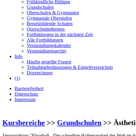
Frühkindliche Bildung
Grundschulen
Oberschulen & Gymnasien
Gymnasiale Oberstufen
Berufsbildende Schulen
Querschnittsthemen
Fortbildungen in der nächsten Zeit
Alle Fortbildungen
Veranstaltungskalender
Veranstaltungsarchiv
Info
Häufig gestellte Fragen
Teilnahmebedingungen & Entgeltverzeichnis
Dozent:innen
(1)
Barrierefreiheit
Datenschutz
Impressum
Kursbereiche
>>
Grundschulen
>> Ästheti
Veranstaltung "Floorball - Die schnellste Hallensportart der Welt im 