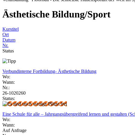
Ästhetische Bildung/Sport
Kurstitel
Ort
Datum
Nr.
Status
Verbundinterne Fortbildung- Ästhetische Bildung
Wo:
Wann:
Nr.:
26-1020260
Status:
Eine Schule für alle – Jahrgangsübergreifend lernen und gestalten (Sc
Wo:
Wann:
Auf Anfrage