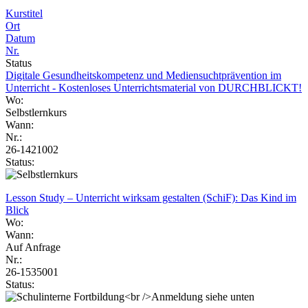
Kurstitel
Ort
Datum
Nr.
Status
Digitale Gesundheitskompetenz und Mediensuchtprävention im
Unterricht - Kostenloses Unterrichtsmaterial von DURCHBLICKT!
Wo:
Selbstlernkurs
Wann:
Nr.:
26-1421002
Status:
Lesson Study – Unterricht wirksam gestalten (SchiF): Das Kind im
Blick
Wo:
Wann:
Auf Anfrage
Nr.:
26-1535001
Status: