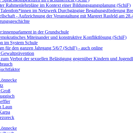
rter Rahmenlehrpläne im Kontext einer Bildungsgangsplanung (SchiF)
r - Talentlots*innen im Netzwerk Durchgängige Begabungsförderung Bre
llschaft - Aufzeichnung der Veranstaltung mit Margret Rasfeld am 28.
rungsgeschichte
r:innenparlament in der Grundschule
demokratisches Miteinander und konstruktive Konfliktlösung (SchiF)
on im System Schule
 für den ganzen Jahrgang 5/6/7 (SchiF) - auch online
d Gewaltprävention
zum Verbot der sexuellen Belästigung gegenüber Kindern und Jugendl
sbrauch
uchtfaktor
 Lönnecke
tz
n Groß
Buggisch
ffler
h Laun
Karpa
ezoreck
 Lönnecke