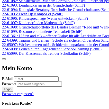
22-61082: Selbstlernkurs: Mit dem Portfolio Grundschulunterricht ges
22-61093: Lernlandkarten in der Grundschule (SchiF)
22-61094: Kollegiale Beratung für schulische Grundschulteams (Schi
22-61095: Fresh Up KompoLei (SchiF)
22-61096: Kindersprechtage (weiter)entwickeln (SchiF)
22-61097: Kinder erfinden Mathematik (SchiF)
22-61098: Grundschulportfolio des Landes Bremen "Rede mit! Wähle 
22-61099: Ressourcenorientierte Teamarbeit (SchiF)
22-61361: LISten and talk - offener Dialog für alle Lehrkräfte an Br
22-64399: Trauma und Lernen - Schule als sicheren Ort erleben Schul
22-65097: Wir bestimmen mit! - Schüler:innenparlament in der Grund
22-65098: Lernen durch Engagement / Service-Learning (SchiF)
22-65099: Der Klassenrat als Teil der Schulkultur (SchiF)
Mein Konto
E-Mail
Passwort
Login
Passwort vergessen?
Noch kein Konto?