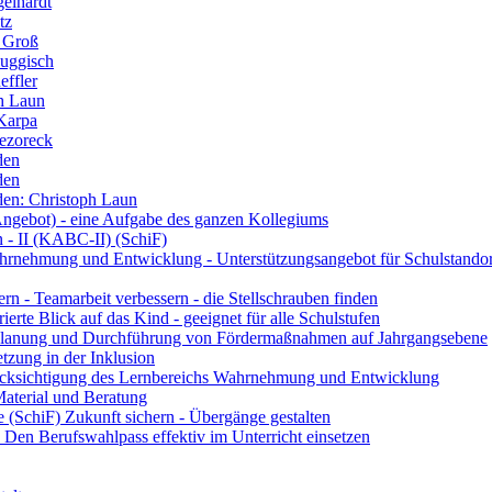
gelhardt
tz
n Groß
Buggisch
effler
ph Laun
 Karpa
iezoreck
den
den
den: Christoph Laun
FAngebot) - eine Aufgabe des ganzen Kollegiums
 - II (KABC-II) (SchiF)
hrnehmung und Entwicklung - Unterstützungsangebot für Schulstandor
 - Teamarbeit verbessern - die Stellschrauben finden
erte Blick auf das Kind - geeignet für alle Schulstufen
Planung und Durchführung von Fördermaßnahmen auf Jahrgangsebene
tzung in der Inklusion
rücksichtigung des Lernbereichs Wahrnehmung und Entwicklung
aterial und Beratung
e (SchiF) Zukunft sichern - Übergänge gestalten
 Den Berufswahlpass effektiv im Unterricht einsetzen