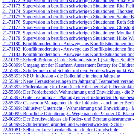
21-71172: Supervision in beruflich schwierigen Situationen: Silke En
21-71173: Supervision in beruflich schwierigen Situationen: Rita Fieli
21-71174: Supervision in beruflich schwierigen Situationen: Thorste
21-71175: Supervision in beruflich schwierigen Situationen: Sabine 
21-71176: Supervision in beruflich schwierigen Situationen: Ruth Sch
21-71177: Supervision in beruflich schwierigen Situationen: Christo
21-71178: Supervision in beruflich schwierigen Situationen: Monika
21-71179: Supervision in beruflich schwierigen Situationen: Hilke W
21-71180: Konfliktmoderation - Auswege aus Konfliktsituationen fin
21-71182: Konfliktmoderation - Auswege aus Konfliktsituationen fin
21-71183: Konfliktmoderation - Auswege aus Konfliktsituationen fin
22-10199: Schreibförderung in der Sekundarstufe 1 (3-teiliges Schi
22-50399: Umgang mit der Kaufman Assessment Battery for Children
22-55392: Schülerinnen und Schüler mit dem Förderschwerpunkt Wa
22-55393: NEU: Inklusion - die Rollenhüte in einem Jahrgang
22-55394: Neue Herausforderungen im Jahrgang? Teamarbeit verändern
22-55395: Förderplanung im Team (nach Hülscher et al.): Der strukturi
22-55396: Der Förderbereich Wahrnehmung und Entwicklung - die 
22-55397: Gute Teampraxis - Planung einer strukturierten Doppelbese
22-55398: Classroom Management in der Inklusion - auch unter Be
22-55399: Inklusiver Unterricht - Wahrnehmung und Entwicklung - M
22-60099: Berufliche Orientierung - Wege nach der 9. oder 10. Klass
22-60299: Der Berufswahlpass als Förder- und Beratungsinstrument -
22-60499: Schülerfirmen gründen und weiterentwicklen (SchiF)
22-61081: Selbstlernkurs: Lernlandkarten in der Grundschule