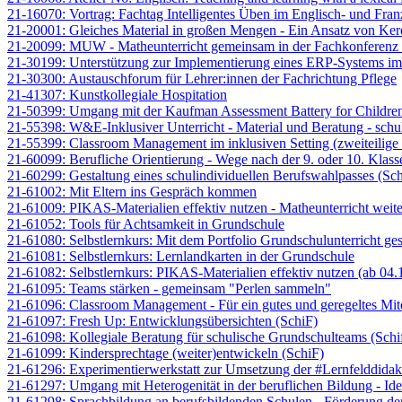
21-16070: Vortrag: Fachtag Intelligentes Üben im Englisch- und Franz
21-20001: Gleiches Material in großen Mengen - Ein Ansatz von Ker
21-20099: MUW - Matheunterricht gemeinsam in der Fachkonferenz 
21-30199: Unterstützung zur Implementierung eines ERP-Systems im 
21-30300: Austauschforum für Lehrer:innen der Fachrichtung Pflege
21-41307: Kunstkollegiale Hospitation
21-50399: Umgang mit der Kaufman Assessment Battery for Children
21-55398: W&E-Inklusiver Unterricht - Material und Beratung - schul
21-55399: Classroom Management im inklusiven Setting (zweiteilige
21-60099: Berufliche Orientierung - Wege nach der 9. oder 10. Klass
21-60299: Gestaltung eines schulindividuellen Berufswahlpasses (Sc
21-61002: Mit Eltern ins Gespräch kommen
21-61009: PIKAS-Materialien effektiv nutzen - Matheunterricht weit
21-61052: Tools für Achtsamkeit in Grundschule
21-61080: Selbstlernkurs: Mit dem Portfolio Grundschulunterricht gesta
21-61081: Selbstlernkurs: Lernlandkarten in der Grundschule
21-61082: Selbstlernkurs: PIKAS-Materialien effektiv nutzen (ab 04.
21-61095: Teams stärken - gemeinsam "Perlen sammeln"
21-61096: Classroom Management - Für ein gutes und geregeltes Mite
21-61097: Fresh Up: Entwicklungsübersichten (SchiF)
21-61098: Kollegiale Beratung für schulische Grundschulteams (Schi
21-61099: Kindersprechtage (weiter)entwickeln (SchiF)
21-61296: Experimentierwerkstatt zur Umsetzung der #Lernfelddidaktik
21-61297: Umgang mit Heterogenität in der beruflichen Bildung - Ide
21-61298: Sprachbildung an berufsbildenden Schulen - Förderung de