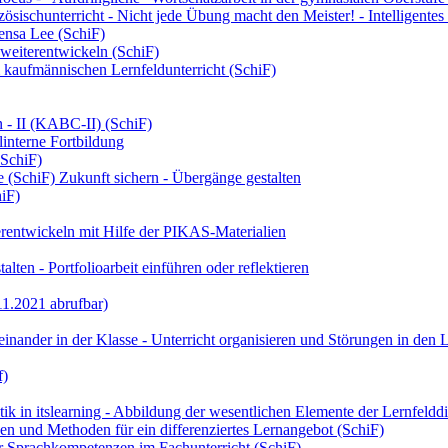
ösischunterricht - Nicht jede Übung macht den Meister! - Intelligente
ensa Lee (SchiF)
weiterentwickeln (SchiF)
kaufmännischen Lernfeldunterricht (SchiF)
 - II (KABC-II) (SchiF)
interne Fortbildung
 SchiF)
e (SchiF) Zukunft sichern - Übergänge gestalten
hiF)
erentwickeln mit Hilfe der PIKAS-Materialien
lten - Portfolioarbeit einführen oder reflektieren
11.2021 abrufbar)
inander in der Klasse - Unterricht organisieren und Störungen in den
f)
 in itslearning - Abbildung der wesentlichen Elemente der Lernfelddidak
en und Methoden für ein differenziertes Lernangebot (SchiF)
r Sprachkompetenzen im Fachunterricht (SchiF)