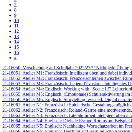
7
8
9
10
11
12
13
14
15
16
»
21-16050: Verschiebung auf Schuljahr 2022/23!!! Nicht jede Übung ma
21-16051: Atelier M1: Französisch: Intelligent üben und dabei individ
21-16052: Atelier M2: Französisch: Französischlernen zwischen Ruh
21-16053: Atelier M3: Französisch: Le jeu d’évasion - Intelligentes Ü
21-16054: Atelier M4: Englisch: Working with "Scene It!" Lehrerfo
21-16055: Atelier M5: Englisch: (Emotionale) Schüleraktivierung im L
21-16056: Atelier M6: Englisch: Storytelling revisited: Digital narrat
21-16061: Atelier N1: Französisch: Spielerische Gestaltungsmöglich
21-16062: Atelier N2: Französisch: Roland-Garros eine motivierende,
21-16063: Atelier N3: Französisch: Literaturarbeit intelligent üben in
21-16064: Atelier N4: Englisch: Digitale Escape Rooms am Beispiel 
21-16065: Atelier N5: Englisch: Nachhaltige Wortschatzarbeit im Fre
21-16066: Atelier N6: Englisch: Teaching and learning with a lexical