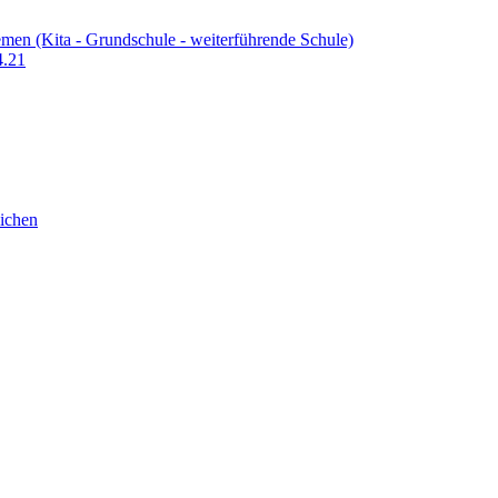
men (Kita - Grundschule - weiterführende Schule)
4.21
ichen