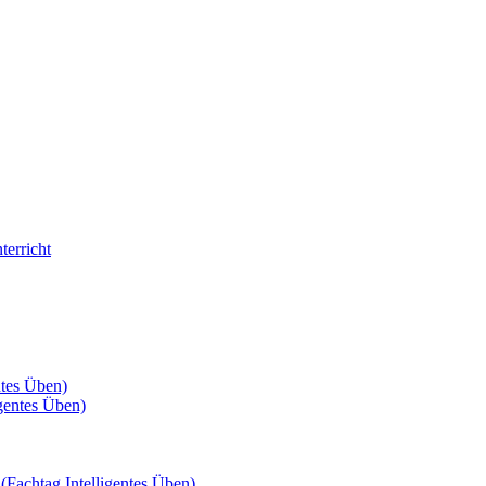
terricht
ntes Üben)
igentes Üben)
 (Fachtag Intelligentes Üben)