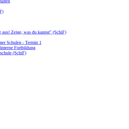
talten
F)
aus! Zeige, was du kannst" (SchiF)
emer Schulen - Termin 1
interne Fortbildung
schule (SchiF)