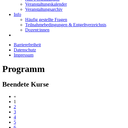
Veranstaltungskalender
Veranstaltungsarchiv
Info
Häufig gestellte Fragen
Teilnahmebedingungen & Entgeltverzeichnis
Dozent:innen
Barrierefreiheit
Datenschutz
Impressum
Programm
Beendete Kurse
«
1
2
3
4
5
6