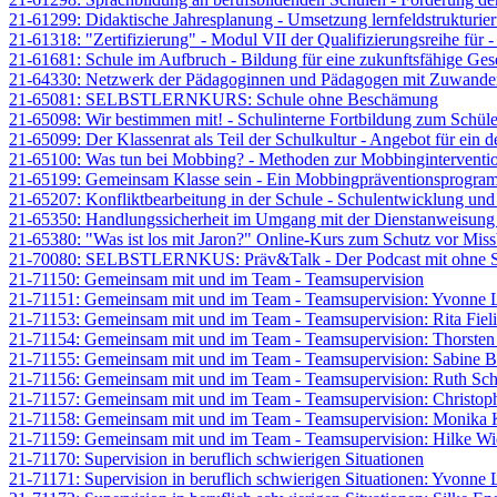
21-61299: Didaktische Jahresplanung - Umsetzung lernfeldstrukturie
21-61318: "Zertifizierung" - Modul VII der Qualifizierungsreihe fü
21-61681: Schule im Aufbruch - Bildung für eine zukunftsfähige Gese
21-64330: Netzwerk der Pädagoginnen und Pädagogen mit Zuwande
21-65081: SELBSTLERNKURS: Schule ohne Beschämung
21-65098: Wir bestimmen mit! - Schulinterne Fortbildung zum Schüle
21-65099: Der Klassenrat als Teil der Schulkultur - Angebot für ein 
21-65100: Was tun bei Mobbing? - Methoden zur Mobbinginterventi
21-65199: Gemeinsam Klasse sein - Ein Mobbingpräventionsprogramm
21-65207: Konfliktbearbeitung in der Schule - Schulentwicklung un
21-65350: Handlungssicherheit im Umgang mit der Dienstanweisung 
21-65380: "Was ist los mit Jaron?" Online-Kurs zum Schutz vor Mis
21-70080: SELBSTLERNKUS: Präv&Talk - Der Podcast mit ohne S
21-71150: Gemeinsam mit und im Team - Teamsupervision
21-71151: Gemeinsam mit und im Team - Teamsupervision: Yvonne
21-71153: Gemeinsam mit und im Team - Teamsupervision: Rita Fieli
21-71154: Gemeinsam mit und im Team - Teamsupervision: Thorste
21-71155: Gemeinsam mit und im Team - Teamsupervision: Sabine 
21-71156: Gemeinsam mit und im Team - Teamsupervision: Ruth Sche
21-71157: Gemeinsam mit und im Team - Teamsupervision: Christop
21-71158: Gemeinsam mit und im Team - Teamsupervision: Monika 
21-71159: Gemeinsam mit und im Team - Teamsupervision: Hilke Wi
21-71170: Supervision in beruflich schwierigen Situationen
21-71171: Supervision in beruflich schwierigen Situationen: Yvonne