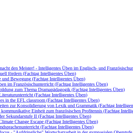
cht den Meister! - Intelligentes Üben im Englisch- und Französischun
uell fördern (Fachtag Intelligentes Üben)
e und Bewegung (Fachtag Intelligentes Üben)
ben im Französischunterricht (Fachtag Intelligentes Üben)
rtbildung zum Thema Dramapädagogik (Fachtag Intelligentes Üben)
iteraturunterricht (Fachtag Intelligentes Üben)
ives in the EFL classroom (Fachtag Intelligentes Üben)
keiten zur Konsolidierung von Lexik und Grammatik (Fachtag Intellige
 kommunikative Einheit zum französischen Profitennis (Fachtag Intell
 der Sekundarstufe II (Fachtag Intelligentes Üben)
Climate Change Escape (Fachtag Intelligentes Üben)
mdsprachenunterricht (Fachtag Intelligentes Üben)
 focus - "Aufdringliche" Wortschatzarbeit in der gymnasialen Oberstufe